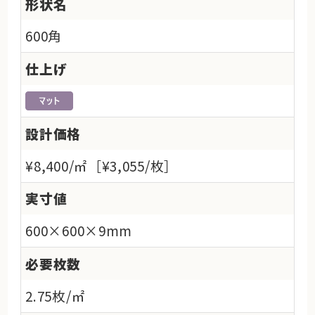
形状名
600角
仕上げ
設計価格
¥8,400/㎡［¥3,055/枚］
実寸値
600×600×9mm
必要枚数
2.75枚/㎡