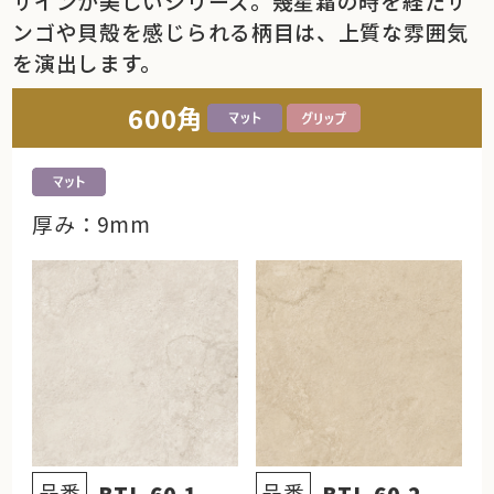
ザインが美しいシリーズ。幾星霜の時を経たサ
ンゴや貝殻を感じられる柄目は、上質な雰囲気
を演出します。
600角
厚み：9mm
品番
品番
BTL-60-1
BTL-60-2