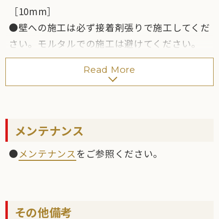
［10mm］
で強調される場合があります。ご理解の上、ご
●壁への施工は必ず接着剤張りで施工してくだ
採用ください。
さい。モルタルでの施工は避けてください。
●20mm厚は防滑性の高いタイルです。商品の
必要に応じ安全のため、落下防止対策
「NCリ
特性上、汚れが付きやすく特に白色系、黒色
Read More
ベット金具」
を行ってください。接着剤は
セメ
系は目立つ場合があります。
ダイン（株）:タイルエースF
、
EP1000、
●10mm厚、20mm厚とは色が多少異なりま
（株）大建化学:ネオピタ#マンテン
を推奨しま
す。
す。
メンテナンス
●屋内壁への施工は
「部分弾性接着剤張り工
●
メンテナンス
をご参照ください。
法」
を推奨します。
●屋外壁への施工は
「NC新ビームハール工
法」
を推奨します。
●屋内床への施工は
「改良圧着張り工法」
その他備考