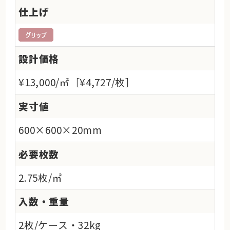
仕上げ
設計価格
¥13,000/㎡［¥4,727/枚］
実寸値
600×600×20mm
必要枚数
2.75枚/㎡
入数・重量
2枚/ケース・32kg