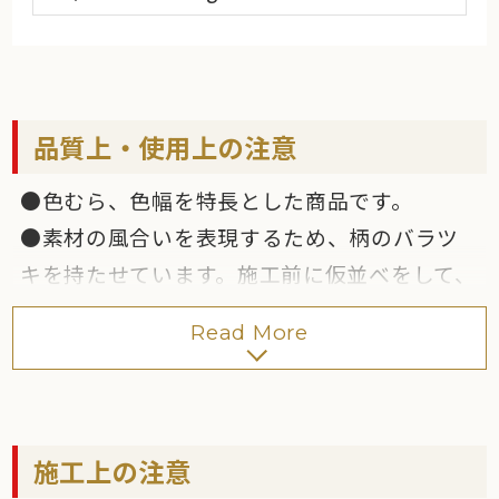
品質上・使用上の注意
●色むら、色幅を特長とした商品です。
●素材の風合いを表現するため、柄のバラツ
キを持たせています。施工前に仮並べをして、
模様・色幅をご確認ください。
Read More
●定寸加工を施した商品ではありますが、寸
法には多少の誤差があります。標準目地幅3～
5mm以上を確保してください。
●製造上、表面に端反り・波形反りがありま
施工上の注意
す。規格基準内の僅かな凹凸でも光による陰影