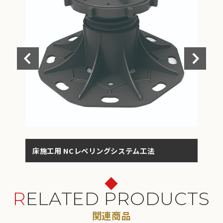
」
床施工用 NCレベリングシステム工法
メ
RELATED PRODUCTS
関連商品