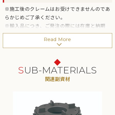
「全面接着剤張り工法」
、
「NCフィックスプ
※施工後のクレームはお受けできませんのであ
ラス工法」
を推奨します。
らかじめご了承ください。
●屋外床への施工は
「圧着張り工法」
「改良
※輸入品につき、ご発注の際には在庫と納期
圧着張り工法」
を推奨します。
をご確認ください。なお、予告なしに仕様の
［20mm］
Read More
変更や生産中止となることがあります。
●屋内・屋外の壁への施工方法はお問い合わ
せください。
●屋内床への施工は
「改良圧着張り工法」
SUB-MATERIALS
「全面接着剤張り工法」
、
「NCフィックスプ
ラス工法」
、
「NCレベリングシステム工法」
関連副資材
を推奨します。
●屋外床への施工は
「敷きモルタル工法」
「改良圧着張り工法」
、
「NCレベリングシス
テム工法」
を推奨します。