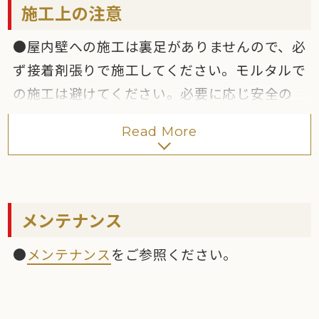
●スラブ材を用意しています。また特殊形状へ
施工上の注意
の対応も可能です。
●屋内壁への施工は裏足がありませんので、必
●バーナー仕上げの際、細かいヒビ割れが生
ず接着剤張りで施工してください。モルタルで
じる場合があります。
の施工は避けてください。必要に応じ安全の
●石種によって施工後の条件によりサビが発生
ため、落下防止対策
「NCリベット金具」
を行
する場合があります。
Read More
ってください。接着剤は
セメダイン（株）:タ
●カタログ写真やカットサンプルと実際の商
イルエース石材用
、
EP1000
を推奨します。
品とでは、色等が異なる場合がありますので
●屋外壁への施工は
「NC新ビームハール工
あらかじめご了承ください。
法」
、
「NCビームハール工法」
を推奨しま
メンテナンス
す。
●
メンテナンス
をご参照ください。
●屋内床への施工は
「NCフィックスプラス工
法」
を推奨します。
●屋外床への施工は厚みの不揃いがあります