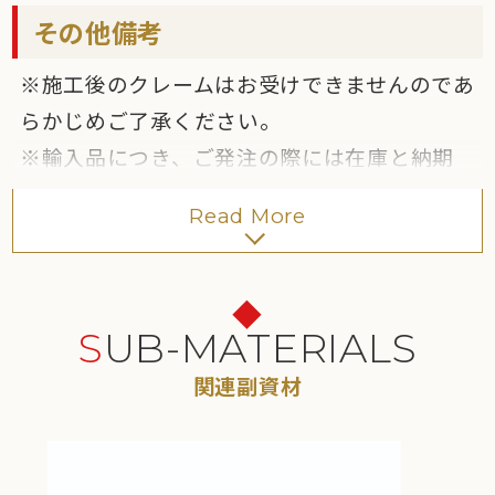
ので、
「敷きモルタル工法」
を推奨します。
その他備考
※施工後のクレームはお受けできませんのであ
らかじめご了承ください。
※輸入品につき、ご発注の際には在庫と納期
をご確認ください。なお、予告なしに仕様の
Read More
変更や生産中止となることがあります。
※専用洗浄剤、保護剤も取扱いしております。
「保護剤」
「洗浄剤･その他」
参照の上ご相談
ください。
SUB-MATERIALS
関連副資材