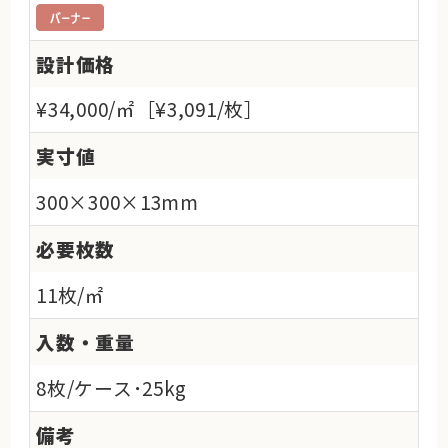
設計価格
¥34,000/㎡［¥3,091/枚］
実寸値
300×300×13mm
必要枚数
11枚/㎡
入数・重量
8枚/ケース･25kg
備考