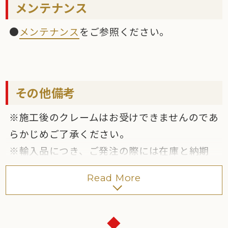
●屋内壁への施工は
「部分弾性接着剤張り工
を推奨します。
メンテナンス
法」
を推奨します。
●300角、300×600角、600角とは色が多少異
●
メンテナンス
をご参照ください。
●屋外壁への施工は、
「NC新ビームハール工
なります。
法」
を推奨します。
●屋内床への施工は
「改良圧着張り工法」
「全面接着剤張り工法」
、
「NCフィックスプ
その他備考
ラス工法」
を推奨します。
※施工後のクレームはお受けできませんのであ
●屋外床への施工は
「圧着張り工法」
「改良
らかじめご了承ください。
圧着張り工法」
を推奨します。
※輸入品につき、ご発注の際には在庫と納期
をご確認ください。なお、予告なしに仕様の
Read More
変更や生産中止となることがあります。