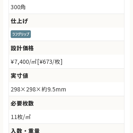
300角
仕上げ
設計価格
¥7,400/㎡[¥673/枚]
実寸値
298×298×約9.5mm
必要枚数
11枚/㎡
入数・重量