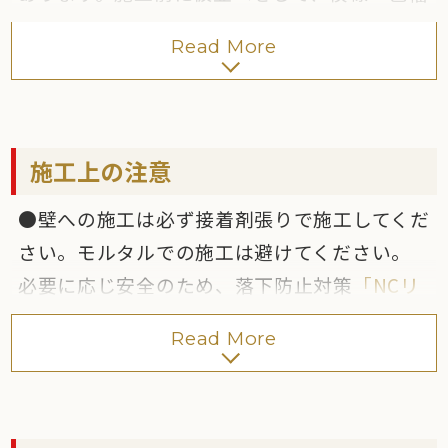
をご確認ください。
Read More
●寸法には多少の誤差があります。標準目地幅
3～5mm以上を確保してください。
●製造上、表面に端反り・波形反りがありま
す。規格基準内の僅かな凹凸でも光による陰影
施工上の注意
で強調される場合があります。ご理解の上、ご
●壁への施工は必ず接着剤張りで施工してくだ
採用ください。
さい。モルタルでの施工は避けてください。
●防滑性の高いタイルです。商品の特性上、汚
必要に応じ安全のため、落下防止対策
「NCリ
れが付きやすく特に白色系、黒色系は目立つ
ベット金具」
を行ってください。接着剤は
セメ
場合があります。
Read More
ダイン（株）：タイルエースF
、
EP1000、
●300×600角はタイルの性質上反りがありま
（株）大建化学：ネオピタ＃マンテン
を推奨
す。反りを目立たせないようにイモ張りまたは
します。
ランダム張り（長辺の1/4以下のずらし張り）