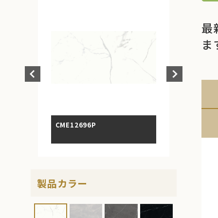
最
ま
CME12696P
製品カラー