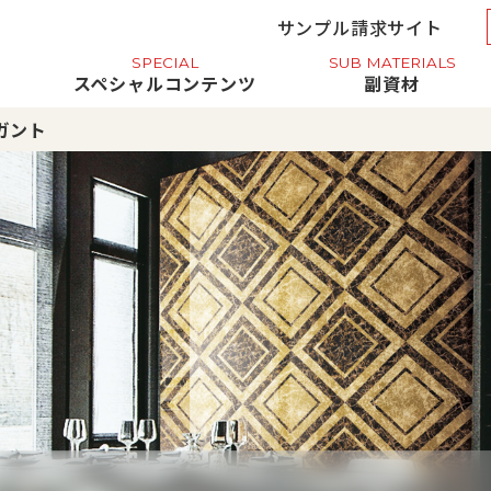
サンプル請求サイト
SPECIAL
SUB MATERIALS
報
スペシャルコンテンツ
副資材
ガント