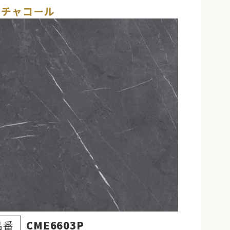
Mチャコール
品番
CME6603P