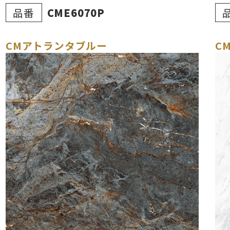
品番
CME6070P
CMアトランタブルー
C