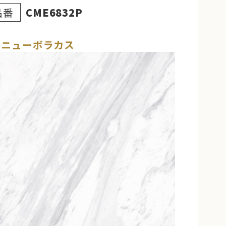
品番
CME6832P
Mニューボラカス