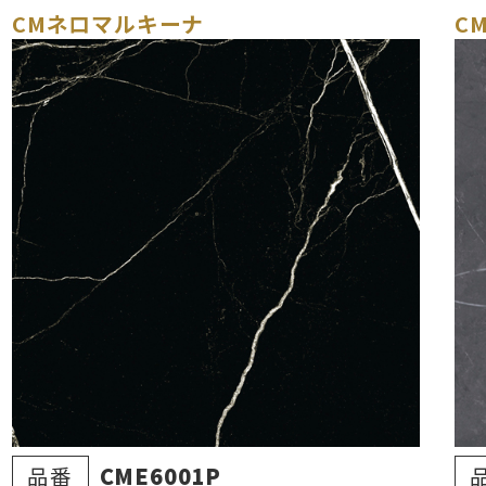
CMネロマルキーナ
C
品番
CME6001P