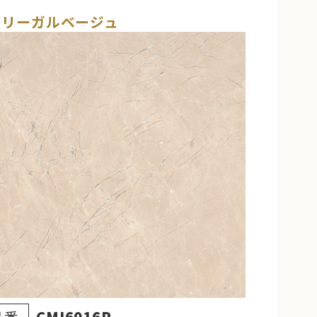
Mリーガルベージュ
品番
CMI6016P