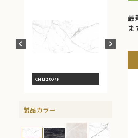
最
ま
CMI12007P
製品カラー