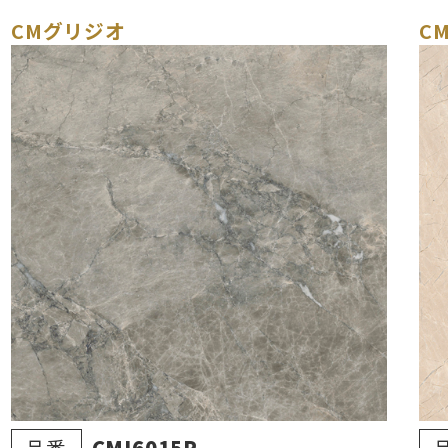
CMグリジオ
C
品番
CMI6015P