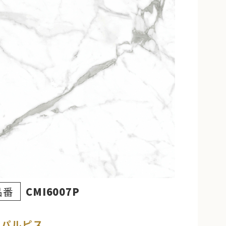
品番
CMI6007P
Mパルピス